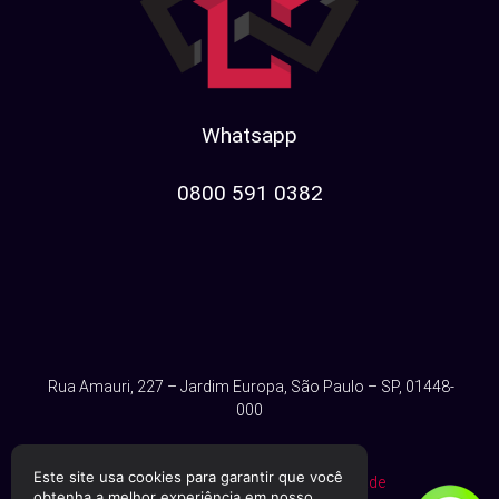
Whatsapp
0800 591 0382​
Rua Amauri, 227 – Jardim Europa, São Paulo – SP, 01448-
000
Este site usa cookies para garantir que você
Consulte nossa
política de privacidade
obtenha a melhor experiência em nosso