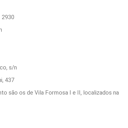
, 2930
n
co, s/n
i, 437
 são os de Vila Formosa I e II, localizados na