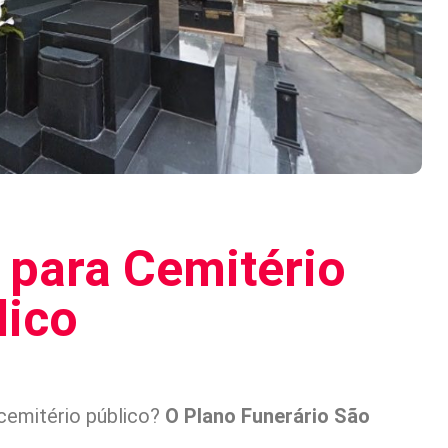
 para Cemitério
lico
cemitério público?
O Plano Funerário São