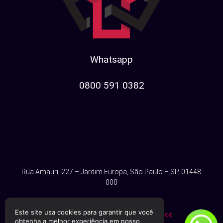
Whatsapp
0800 591 0382​
Rua Amauri, 227 – Jardim Europa, São Paulo – SP, 01448-
000
Este site usa cookies para garantir que você
Consulte nossa
política de privacidade
obtenha a melhor experiência em nosso