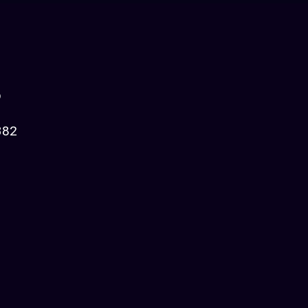
p
82​